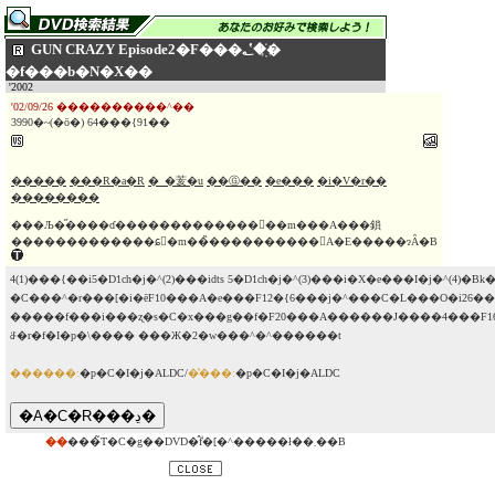
GUN CRAZY Episode2�F���؂�̔҉�
�f���b�N�X��
'2002
'02/09/26 ����������^��
3990�~(�ō�) 64���{91��
�����
���R�a�R
�_�荄�u
��Ⓖ��
�e���
�i�V�r��
��������
���Љ�̋����ɗ��������������ٌ�m���A���鎖
�������������ɕٌ�m��̏����������󂯁A�E�����ɂȂ�B
4(1)���{��i5�D1ch�j�^(2)���idts 5�D1ch�j�^(3)���i�X�e���I�j�^(4)�Βk
�C���^�r���[�i�ēF10���A�e���F12�{6���j�^���C�L���O�i26�
�����f���i���ʐ�s�C�x���g��f�F20���A������J����4���F1
ꁕ�r�f�I�p�\���� ���Ж�2�w���^�^������t
������:
�p�C�I�j�ALDC/
�̔���:
�p�C�I�j�ALDC
��
���̃T�C�g��DVD�̂݃f�[�^�����ł��܂��B