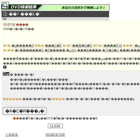
��^ ���L�`
'69
'02/07/26 ����
5040�~(�ō�) 83��
�ē�:
�c�����O
���:
���C�֕F
�r�{:
��䏺�O�Y
�B�e:
����Ђ낵
���y:
�
�o��:
�{�������Y
�T�����
�˓cᩋv
���R����
�ˉY�Z�G
���ђ���
����瓇���L�`���3�x�ڂ̃����C�N�B�瓇�O���͕ېg��}��ƘV�A�V���Y���̍�ɏ悹
�`���v�^�[
�t�H�g�����C�L���O���|
�X�^�[�E�M�������[�i�f��ē̌����q���ďC�j�^�X�^�b�t��
�����J�����̃v���X�V�[�g�t�i�k���Ł^����j
������:
���{�r�N�^�[/
�̔���:
�r�N�^�[ �G���^�e�C�������g
��
���̃T�C�g��DVD�̂݃f�[�^�����ł��܂��B
<<BACK
SEARCH TOP