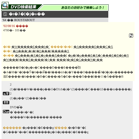
�t�J�[�j�o��
'64 �� ROUSTABOUT
'02/08/16 ����
4700�~ 101��
�ē�:
�W�����E���b�`
����/�r�{:
�A�����E���C�X
�r�{:
�A���\�j�[�E���[�����X
�o��:
�G���r�X�E�v���X���[
�o�[�o���E�X�^���E�B�b�N
�W���[���E�t���[�}��
���[�t�E�G���N�\��
�����ƃI�[�g�o�C����D���Ƃ����̎肪
�A�M�^�[��Ў�ɓ��ӂ̉̂��I���āA�j�Y���O�̗����̃J�[�j�o������
𗧂Ē����t�h���}�B�G���r�X�E�v���X���[��11�Ȃ��̂��B
2
(1)�I���W�i���p��i5�D1ch�j�^(2)���i�C���ŁE���m�����j
2
(1)�p��^(2)���{��
DVD�̂�
�`���v�^�[
�I���W�i������\����
������:
�p���}�E���g/
�̔���:
�r�N�^�[
�G���^�e�C�������g�A�p���}�E���g