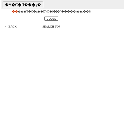
��
���̃T�C�g��DVD�̂݃f�[�^�����ł��܂��B
<<BACK
SEARCH TOP