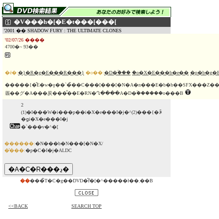
�V���h�[�E�t���[���[
'2001 �� SHADOW FURY : THE ULTIMATE CLONES
'02/07/26 ����
4700�~ 93��
�ē�:
�}�R�g�E���R���}
�o��:
�D�ؐ���
�o�X�E���b�e��
�p�b�g�
�����{�̎E�w�ƍ��`�̃��C���[���[�N�A�n���E�b�h��SFX���Z�������A�N�V�����B�l�ނ��N���[���l�Ԃ̐����ɐ������������A���ɂ̊i�����m���
𗧂��グ�A���炭���̐��E�ɌN�Ղ����A�D�ؐ������o���B
2
(1)�I���W�i���p��i�X�e���I�j�^(2)���{�ꐁ
�ցi�X�e���I�j
�`���v�^�[
������:
�N���b�N���[�N�X/
�̔���:
�p�C�I�j�ALDC
��
���̃T�C�g��DVD�̂݃f�[�^�����ł��܂��B
<<BACK
SEARCH TOP