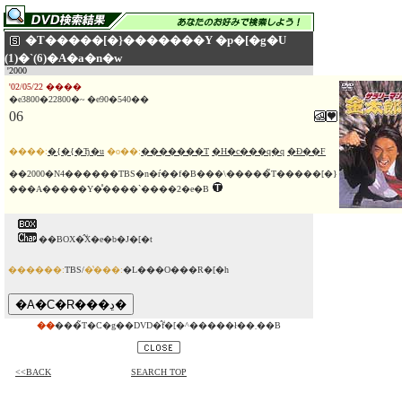
�T�����[�}�������Y �p�[�g�U
(1)�`(6)�A�a�n�w
'2000
'02/05/22 ����
�e3800�22800�~ �e90�540��
06
����:
�{�{�Ђ�u
�o��:
�������T
�H�c���q�q
�Ð��F
��2000�N4������TBS�n�ŕ��f�B���\�����̃T�����[�}
���A�����Y�̊����`����2�e�B
��BOX�̂݃X�e�b�J�[�t
������:
TBS/
�̔���:
�L���O���R�[�h
��
���̃T�C�g��DVD�̂݃f�[�^�����ł��܂��B
<<BACK
SEARCH TOP