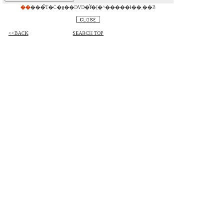
��
���̃T�C�g��DVD�̂݃f�[�^�����ł��܂��B
<<BACK
SEARCH TOP