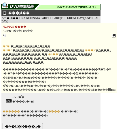
���ʂȈ��
'77 �ɁE�� UNA GIORNATA PARTICOLARE(THE GREAT DAY)(A SPECIAL
DAY)
'02/01/25 ����
4179�~(�ō�) 105��
�ē�:
�G�b�g���E�X�R��
�B�e:
�o�X�N�@���[�m�E�f�E�T���e�B�X
���y:
�A���}
���h�E�g���o���[��
�o��:
�}���`�F���E�}
�X�g�������j
�\�t�B�A�E���[����
�W�����E�o�[�m��
�����������̃}���`�F���E�}�X�g�������j�Ƣ�Ђ܂�裂̃
\�t�B�A�E���[�����̉����R���r�ɂ�銴���h���}
�B1938�N�A�q�g���[�����b�\���[�j��K�˂ă��[�}
�ɓ��������B���[�}
�̎�w�A�A���g�j�G�b�^�͕v��q�����L�O���T�ɏo�|
������A�����A�p�[�g�ɏZ�ރK�u���G�[���Ƃӂ��Ɍ��΂��B
DVD�̂�
�`���v�^�[
������:
���{�r�N�^�[/
�̔���:
�r�N�^�[
�G���^�e�C�������g