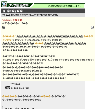
�x�y�̈�
'75 �� DIVINA CREATURA (THE DIVINE NYMPH)
'01/12/21 ����
4179�~(�ō�) 115��
�ē�/�r�{:
�W���[�b�y�E�p�g���[�j�E�O���b�t�B
���쑍
�w��:
���C�[�W�E�X�J�b�e�B�[�j
�}
���I�E�t�F���[��
�o��:
���E���E�A���g�l�b��
�e�����X�E�X�^���v
�}���`�F���E�}
�X�g�������j
��1920�N��̃��[�}�̎Ќ��E�𕑑�ɁA�㗬
�K���̒j���̎O�p�֌W�����؈�ࣂȔ��p�ŕ`���������h���}
�B�v���C�{�[�C�Ƃ��Ė炵
�Ă���o�j���X�R���݂��A�������}
�m�G�����ЂƖڌ���Ȃ�Ƃ肱
�ɂȂ����B�ޏ��̓o�j���X�R�̈��l�ƂȂ邪�A2�l�̑O�Ƀ}
�m�G���̏�����D�����j��������B
DVD�̂�
�`���v�^�[
������:
���{�r�N�^�[/
�̔���:
�r�N�^�[
�G���^�e�C�������g