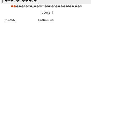
��
���̃T�C�g��DVD�̂݃f�[�^�����ł��܂��B
<<BACK
SEARCH TOP