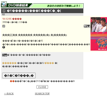
�V�����x���E���C�_�[
'83
'01/12/05 ����
3990�~(�ō�) 118��
���ĐT��
������
�͍����q�q
�i�����q
���\�͒c�ɝf�v���ꂽ�K�L�叫
�D�҂ɏ��o����3�l��������߂���R���Ɋ������܂��B
�`���v�^�[ �����{�ꎚ���t
������:
�t�@�C�u�G�[�X/
�̔���:
�|
�j�[�L���j�I��
��
���̃T�C�g��DVD�̂݃f�[�^�����ł��܂��B
<<BACK
SEARCH TOP