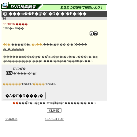
���m��E�@�` �O�`�`�E�d��
'99
'01/10/26 ����
1980�~ 70��
�ē�:
����M�s
�o��:
���c�䂤��
�|�{����
�_�c����
������m��E�@�`��̔ԊO�ҁB�s�v�c�Ȕ���3�l�ɖ|
�M�����j��`���G���e�B�b�N��BR�w��B
DVD�̂�
�`���v�^�[
������:
ENGEL/
�̔���:
ENGEL
��
���̃T�C�g��DVD�̂݃f�[�^�����ł��܂��B
<<BACK
SEARCH TOP