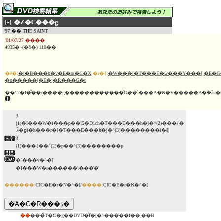
�Z�C���g
'97 �� THE SAINT
'01/07/27 ����
4935�~(�ō�) 118��
�ē�:
�t�B���b�v�E�m�C�X
�r�{:
�W���i�T���E�w���Y���[
�E�G
�o�����[�E�j�R���G�t
3
(1)�I���W�i���p��i5�D1ch�T���E���h�j�^(2)���{�
ꐁ�ցi�h���r�[�T���E���h�j�^(3)��������i�ēj
3
(1)���{��^(2)�p��^(3)��������p
�`���v�^�[
�I���W�i������\����
������:
CIC�E�r�N�^�[/
�̔���:
CIC�E�r�N�^�[
��
���̃T�C�g��DVD�̂݃f�[�^�����ł��܂��B