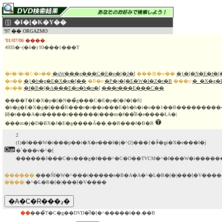
�I�[�K�Y��
'97 �� ORGAZMO
'01/07/06 ����
4935�~(�ō�) 93���{���T
�ē�/�r�{/�o��:
�ҏW���g���C�E�p�[�J�[
���쑍�w��:
�}�[�N�E�f�
�o��:
�}�b�g�E�X�g�[��
�B�e:
�P�j�[�E�W�I�Z�t�B
���y:
�_�X�g�
�o��:
�f�B�[�A���E�o�b�n�[
���r���E���C��
����T�E�X�p�[�N��̃g���C�E�p�[�J�[�ƃ}
�b�g�E�X�g�[���̃R���r�ɂ��n���E�b�h�i�o��1��B�������
鋳�t���A�z�����ɂ������|���m�f��̎B�e����ŁA�|
���m�j�D�ɃX�J�E�g����Ă��܂��R���f�B�B
2
(1)�I���W�i���p��i�X�e���I�j�^(2)���{�ꐁ�ցi�X�e���I�j
�`���v�^�[
������J���C�x���g�f���^�C�O��TVCM�^�I���W�i�����
������:
���Ńf�W�^���t�����e�B�A�A�^�L�R�[�|���[�V����
�̔���:
�^�L�R�[�|���[�V����
��
���̃T�C�g��DVD�̂݃f�[�^�����ł��܂��B