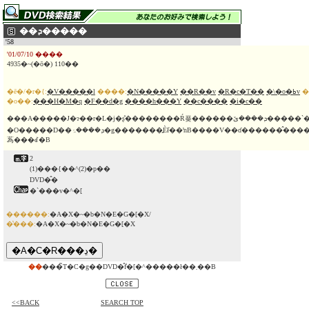
��ܕ�����
'58
'01/07/10 ����
4935�~(�ō�) 110��
�ē�/�r�{:
�V�����l
����:
�N�����Y
��R��v
�R�c�T��
�\�o�ߕv
�
�o��:
���H�M�q
�F��d�g
����h���Y
��c����
�i�c��
���A�����J�ɂ��r�L�j�ʂ̐��������Ŕ픚������ܕ����ێ�����`���Љ�h�h���}�B1954�N3��1���A�}
�O�����D��ܕ����ۂ̏�g�������͈Èł̒��ŉΒ����V��ɗ������̂�����B�₪�āA����͋���ȃL�m�R�_�ƂȂ�A���̊D���ނ�̑̂ɍ~�
蒍���ꂽ�B
2
(1)���{��^(2)�p��
DVD�̂�
�`���v�^�[
������:
�A�X�~�b�N�E�G�[�X/
�̔���:
�A�X�~�b�N�E�G�[�X
��
���̃T�C�g��DVD�̂݃f�[�^�����ł��܂��B
<<BACK
SEARCH TOP