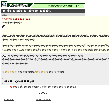
�G�R�G�R�A�U���N
'2001
'01/07/13 �����^��
90���{���T
��؍_��
����
�É�V��i�p�쏑�X�j
���эO��
���{���O
���{�D
��
�z�K���N
�Óc����
���É�V��̃R�~�b�N������ɂ����������z���[�̍ŐV��B�ЂƂ��̂Ȃ
䩑R
�`���v�^�[ ���C�L���O�^������I���ʉ�䂠
�����^�����Ċ󁕑�J�݂كC���^�r���[�^�t�H�g�A���o���^�I���W�i������\����
���Ж�2�w���^
������:
���f�r�f�I/
�̔���:
���f�r�f�I
��
���̃T�C�g��DVD�̂݃f�[�^�����ł��܂��B
<<BACK
SEARCH TOP