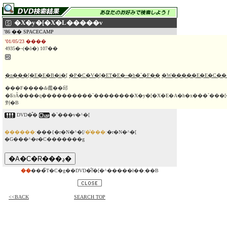
�X�y�[�X�L�����v
'86 �� SPACECAMP
'01/05/23 ����
4935�~(�ō�) 107��
�n���[�E�E�B�i�[
�P�C�V�[�ET�E�~�b�`�F��
�W�����E�E�C��
���F����Ԃ𗷂��邱
�ƂɂȂ����q����������`��������X�y�[�X�E�A�h�x���`���[�BNASA�̃X�y�[�X�L�����v�ő̌��w�K����
剉�B
DVD�̂�
�`���v�^�[
������:
���{�r�N�^�[/
�̔���:
�r�N�^�[
�G���^�e�C�������g
��
���̃T�C�g��DVD�̂݃f�[�^�����ł��܂��B
<<BACK
SEARCH TOP