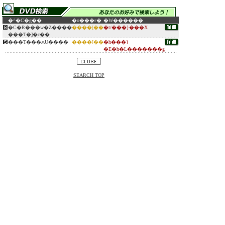
�^�C�g��
�o���ғ�
�W������
�C�R���w�Z����
����[��
�t/���}���X
���T�]�c��
���T���ʍU����
����[��
�h���}
�E�h�L�������g
SEARCH TOP