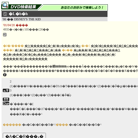
�L�b�h
'00 �� DISNEY'S THE KID
'01/04/20 ����
4935�~(�ō�) 105���{26��
�ē�/����:
�W�����E�^�[�g���g�[�u
�r�{:
�I�[�h���[�E�E�G���
���y:
�}�[�N�E�V���C�}��
�o��:
�u���[�X�E�E�B���X
�X�y���T�[�E�u���X����
�G�~���[�E���[�e�B�}�[
�����[�E�g������
���^���̂��������8�΂̂���̎����ɏo����Ă��܂����G���[�g�E�r�W�l�X�}
�����A�����������߂�������B�u���[�X�E�E�B���X��
2
(1)�I���W�i���p��i5�D1ch�T���E���h�j�^(2)���{�ꐁ�ցi�h���r
3
(1)���{��^(2)�p��^(3)���{�ꐁ�֗p
�`���v�^�[
���C�L���O�i17���j�^�ēC���^�r���[�i9���j�^�I���W�i
���Ж�2�w���^
������:
�u�G�i�E�r�X�^/
�̔���:
�u�G�i�E�r�X�^