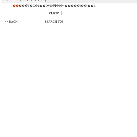
��
���̃T�C�g��DVD�̂݃f�[�^�����ł��܂��B
<<BACK
SEARCH TOP