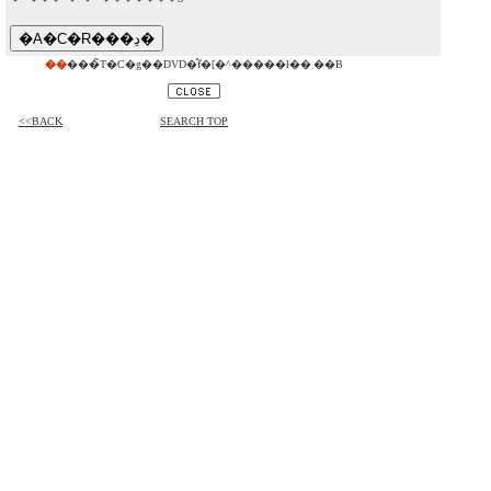
��
���̃T�C�g��DVD�̂݃f�[�^�����ł��܂��B
<<BACK
SEARCH TOP