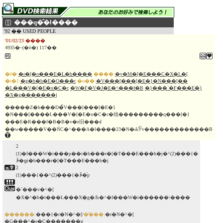
���q�̑�l����
'92 �� USED PEOPLE
'01/02/23 ����
4935�~(�ō�) 117��
�ē�:
�r�[�o���E�L�h����
����:
�y�M�[�E���C�X�L�[
�r�{:
�g�b�h�E�O���t
�o��:
�V���[���[�E�}�N���[��
�L���V�[�E�x�C�c
�W�F�V�J�E�^���f�B
�}���`�F���E�}
�X�g�������j
�����Z�h���D�̃V���[���[�E�}
�N���[����L���V�[�E�x�C�c�炪���������q���[�}
���E�R���f�B�B�v�ɐ旧���ꂽ
��w�����V��ŃC�^���A�l����23�N�Ԃ̕Ўv�������������B
2
(1)�I���W�i���p��i�h���r�[�T���E���h�j�^(2)���{�
ꐁ�ցi�h���r�[�T���E���h�j
2
(1)���{��^(2)���{�ꐁ�֗p
�`���v�^�[
�X�^�b�t���L���X�g�Љ�^�I���W�i������\����
������:
���{�r�N�^�[/
�̔���:
�r�N�^�[
�G���^�e�C�������g