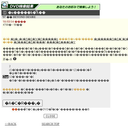
�u�����h�̊Â��
'97 �� BEYOND DESIRE
'01/03/14 ����
4700�~ 90��
�ē�:
�h�~�j�N�E�W�F�����h
���쑍�w��/����:
�t�����N�E�`�l
�o��:
�J���E�E�[���[
���I�E���b�V
����u���[�E�X�g���[�N��̉��Z�h�A�E�C���A���E�t�H�[�T�
����T�X�y���X�B���������̎E�l�߂ł̕������I���Ďߕ����ꂽ
���C�B�^�Ɛl�{���ւƓ����������ނ́A�r���ŏo������~�X�e���A�X�Ȕ����ƂƂ��ɊÂ�����߂����Ȃ���A��������ɏ�
荞�ށB
2
(1)�I���W�i���p��i�X�e���I�j�^(2)���{�ꐁ
�ցi�X�e���I�j
12�`���v�^�[
�X�^�b�t���L���X�g�Љ�^�I���W�i������\����
������:
�C���^���N�e�B�u �V�l�}/
�̔���:
�|
�j�[�L���j�I��
��
���̃T�C�g��DVD�̂݃f�[�^�����ł��܂��B
<<BACK
SEARCH TOP