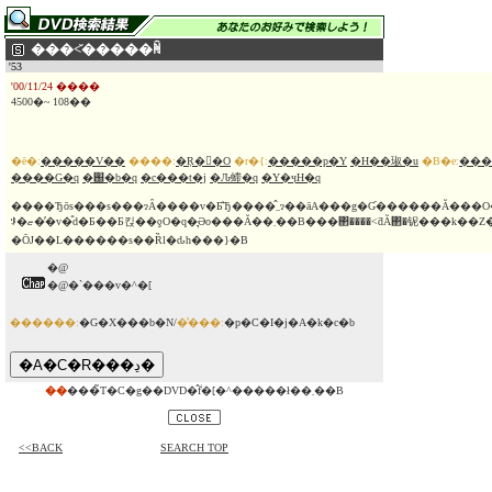
���˂̌�����ꏊ
'53
'00/11/24 ����
4500�~ 108��
�ē�:
�܏����V��
����:
�Ŗ��َO
�r�{:
�����p�Y
�H��琡�u
�B�e:
���
����G�q
�֐�b�q
�c���t�j
�Ԉ䗖�q
�Y�ӌH�q
����Ђōs���s���ɂȂ����v�Ƃ̐Ђ����̂܂܂ɂ��āA���g�Ɠ������Ă���O�q�B������A�Ƃ̑O�ɐԂ�V�̎̂Ďq������A���
ꂪ�ޏ��̕v�̎d�Ƃ��Ƃ킩��ƍO�q�͉Əo���Ă��܂��B���΂����˂ƌĂ΂�铌���k��Z�ɗ��S�{�̉��˂�������ꏊ
�ŌJ��L������s��Ȑl�ԃh���}�B
�@
�@�`���v�^�[
������:
�G�X���b�N/
�̔���:
�p�C�I�j�A�k�c�b
��
���̃T�C�g��DVD�̂݃f�[�^�����ł��܂��B
<<BACK
SEARCH TOP