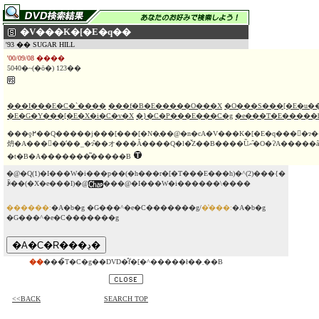
�V���K�[�E�q��
'93 �� SUGAR HILL
'00/09/08 ����
5040�~(�ō�) 123��
���I���E�C�`����
���f�B�E�����O���X
�O���S���[�E�u�
�E�G�Y���[�E�X�i�C�v�X
�}�C�P���E���C�g
�e���T�E�����
���ƍ߂��Q�����j���[���[�N�̖��@�n�сA�V���K�[�E�q���𕑑�ɂ����M�����O�E�A�N�V�����B�V���K�[�E�q���ɐ��܂�
炿�A���򖧔��̒��_�ɂ̂��オ���Ă����Q�l�̌Z��B����Ȕނ�̑O�ɁA�����ȃC�^���A���E�}�t�B�A�ƃu���b�N�E�}
�t�B�A�������͂�����B
�@�Q(1)�I���W�i���p��(�h���r�[�T���E���h)�^(2)���{�
ꐁ��(�X�e���I)�@
���@�I���W�i������\����
������:
�A�b�g �G���^�e�C�������g/
�̔���:
�A�b�g
�G���^�e�C�������g
��
���̃T�C�g��DVD�̂݃f�[�^�����ł��܂��B
<<BACK
SEARCH TOP