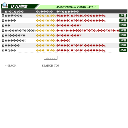
�^�C�g��
�o���ғ�
�W������
���̏\���
���H�M�q
�h���}�E�h�L�������g
���̓�
���H�M�q
�h���}�E�h�L�������g
��
���H�M�q
�t/���}���X
�u���b�N�{�[�h
���H�M�q
�~�X�e���[�E�T�X�y���X�E�ƍ�
�ڂ����Y�
���H�M�q
�t/���}���X
���̒��̍��L
���H�M�q
�z���[
���t��
���H�M�q
�h���}�E�h�L�������g
�킪��
���H�M�q
�h���}�E�h�L�������g
<<BACK
SEARCH TOP