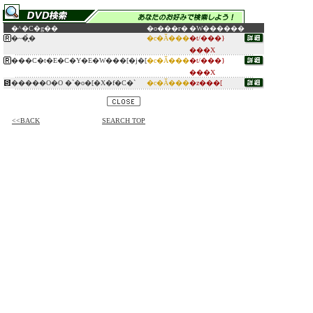
�^�C�g��
�o���ғ�
�W������
�~�͓̉�
�c�Ӑ���
�t/���}
���X
���C�t�E�C�Y�E�W���[�j�[
�c�Ӑ���
�t/���}
���X
�����O�O �`�o�[�X�f�C�`
�c�Ӑ���
�z���[
<<BACK
SEARCH TOP