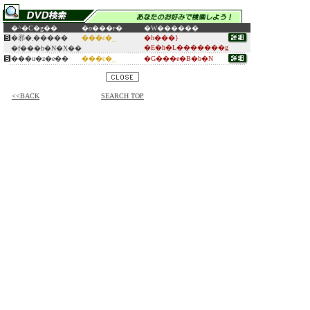
�^�C�g��
�o���ғ�
�W������
�邪�܂�����
���c�_
�h���}
�E�h�L�������g
�f���b�N�X��
���u�z�e��
���c�_
�G���e�B�b�N
<<BACK
SEARCH TOP