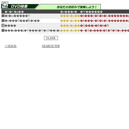
�^�C�g��
�o���ғ�
�W������
�l�ԋ�����V
���c�p��
�h���}�E�h�L�������
�y���Ȏ���̊K�i��
���c�p��
�h���}�E�h�L�������
����
���c�p��
�G���e�B�b�N
���a���j�V���[�Y�i18��i�j
���c�p��
�~�X�e���[�E�T�X�y��
<<BACK
SEARCH TOP