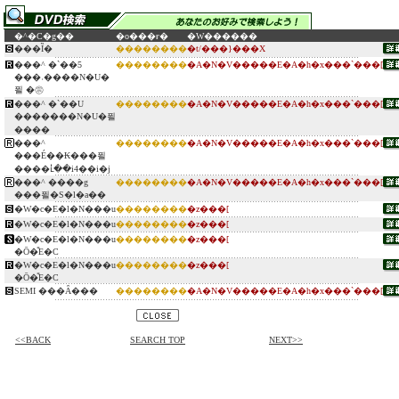
�^�C�g��
�o���ғ�
�W������
���Ȉ�
��������
�t/���}���X
���^ �`��5
��������
�A�N�V�����E�A�h�x���`���[
���˓����N�U�
푈 �㊪
���^ �`��U
��������
�A�N�V�����E�A�h�x���`���[
�������N�U�푈
����
���^
��������
�A�N�V�����E�A�h�x���`���[
���É��₭���푈
����ւ̓��i4��i�j
���^ ����g
��������
�A�N�V�����E�A�h�x���`���[
���푈�S�l�a��
�W�c�E�l�N���u
��������
�z���[
�W�c�E�l�N���u
��������
�z���[
�W�c�E�l�N���u
��������
�z���[
�Ō�̎E�C
�W�c�E�l�N���u
��������
�z���[
�Ō�̎E�C
SEMI ���Ȃ���
��������
�A�N�V�����E�A�h�x���`���[
<<BACK
SEARCH TOP
NEXT>>