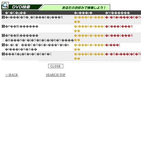
�^�C�g��
�o���ғ�
�W������
�u���[�N�_�E���E�p���X
�r���E�v���}
�~�X�e���[�E�
��
�߂��舧������
�r���E�v���}
�t/���}���X
��
�߂��舧������
�r���E�v���}
�t/���}���X
��
�R���N�^�[�Y�E�G�f�B�V����
�t.�l.�`. ���C�N�E�v���V�b�h
�r���E�v���}
�z���[
�f���b�N�X��
��
���X�g�E�n�C�E�F�C
�r���E�v���}
�~�X�e���[�E�
��
<<BACK
SEARCH TOP