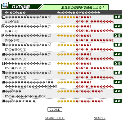
�^�C�g��
�o���ғ�
�W������
�������̋����Ă��܂邩
������
�h���}
�E�h�L�������g
(11)�`(15)
�������̋����Ă��܂邩
������
�h���}
�E�h�L�������g
(6)�`(10)
�������̋����Ă��܂邩
������
�h���}
�E�h�L�������g
(16)�`(20)
�������̋����Ă��܂邩
������
�h���}
�E�h�L�������g
DVD�|BOX (1)
�������̋����Ă��܂邩
������
�h���}
�E�h�L�������g
DVD�|BOX (2)
�������̋����Ă��܂邩
������
�h���}
�E�h�L�������g
DVD�|BOX (3)
�������̋����Ă��܂邩
������
�h���}
�E�h�L�������g
DVD�|BOX (4)
�������������A��
������
�h���}
�������E������̐��E
�E�h�L�������g
�j�͂炢��
������
�t/���}���X
DVD�p�[�t�F�N�gBOX
�j�͂炢��i49��i�j
������
�t/���}���X
SEARCH TOP
NEXT>>