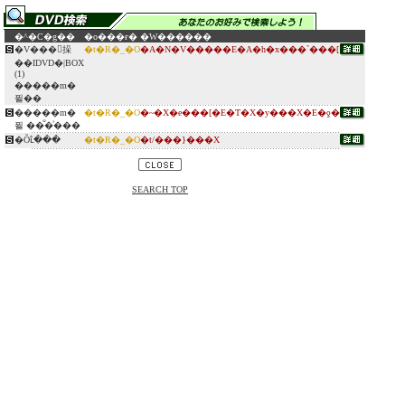
�^�C�g��
�o���ғ�
�W������
�V���󖼉挆
�t�R�_�O
�A�N�V�����E�A�h�x���`���[
��IDVD�|BOX
(1)
�����m�
푈��
�����m�
�t�R�_�O
�~�X�e���[�E�T�X�y���X�E�ƍ�
푈 ��̐�͗���
�Ŏւ̂���
�t�R�_�O
�t/���}���X
SEARCH TOP