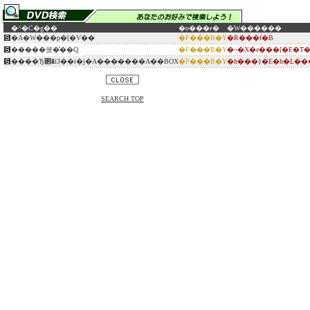
�^�C�g��
�o���ғ�
�W������
�A�W���p�[�V��
�F���B�Y
�R���f�B
�����쉤�̕��Q
�F���B�Y
�~�X�e���[�E�T
����Ђ΂�i3��i�j�A�������A��BOX
�F���B�Y
�h���}�E�h�L�
SEARCH TOP