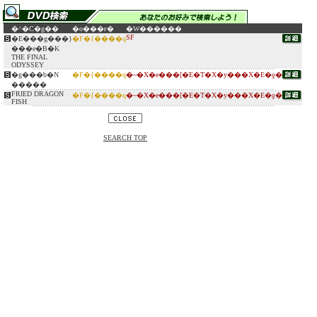
�^�C�g��
�o���ғ�
�W������
SF
�E���g���}
�F�{����q
���e�B�K
THE FINAL
ODYSSEY
�g���b�N
�F�{����q
�~�X�e���[�E�T�X�y���X�E�ƍ�
�����
FRIED DRAGON
�F�{����q
�~�X�e���[�E�T�X�y���X�E�ƍ�
FISH
SEARCH TOP