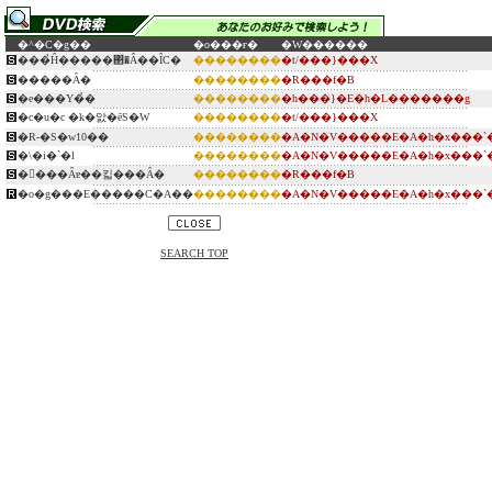
�^�C�g��
�o���ғ�
�W������
���̉Ĥ�����΂�Â��ȊC�
��������
�t/���}���X
�����Ȃ�
��������
�R���f�B
�e���Y�̉�
��������
�h���}�E�h�L�������g
�c�u�c �k�앐�ēS�W
��������
�t/���}���X
�R-�S�w10��
��������
�A�N�V�����E�A�h�x���`
�\�i�`�l
��������
�A�N�V�����E�A�h�x���`
�󂪂���Ȃɐ��킯���Ȃ�
��������
�R���f�B
�o�g���E�����C�A��
��������
�A�N�V�����E�A�h�x���`
SEARCH TOP