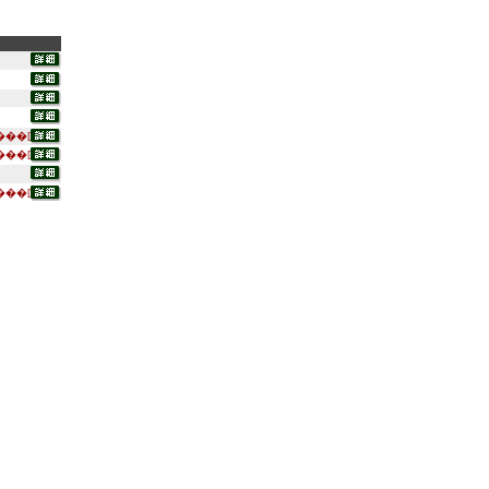
���[
���[
���[