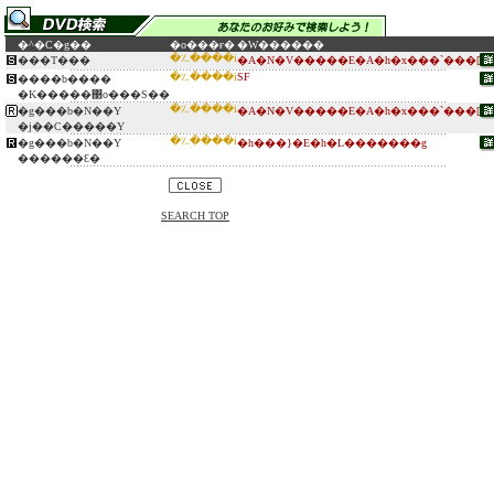
�^�C�g��
�o���ғ�
�W������
�؉����i
���T���
�A�N�V�����E�A�h�x���`���[
�؉����i
SF
����b����
�K�����΃o���S��
�؉����i
�g���b�N��Y
�A�N�V�����E�A�h�x���`���[
�j��C�����Y
�؉����i
�g���b�N��Y
�h���}�E�h�L�������g
������Ԑ�
SEARCH TOP