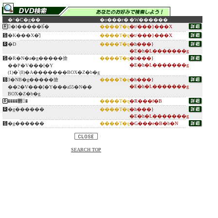
�^�C�g��
�o���ғ�
�W������
�ِl�����Ƃ̉�
����T�q
�t/���}���X
�K���X�̔]
����T�q
�t/���}���X
�D
����T�q
�h���}
�E�h�L�������g
�R�N�a�g�����搶
����T�q
�h���}
�E�h�L�������g
��P�V���[�Y
(1)�`(8)�A�������BOX�Z�b�g
3�NB�g�����搶
����T�q
�h���}
�E�h�L�������g
��2�V���[�Y���a55�N��
BOX�Z�b�g
����΂񂸂�
����T�q
�R���f�B
�g������
����T�q
�h���}
�E�h�L�������g
�g������
����T�q
�G���e�B�b�N
SEARCH TOP