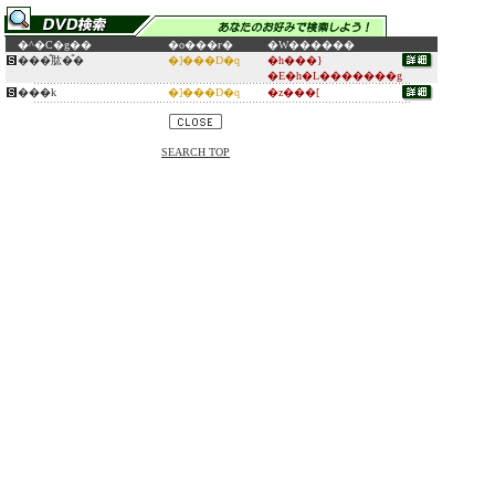
�^�C�g��
�o���ғ�
�W������
���̎肱�̎�
�]���D�q
�h���}
�E�h�L�������g
���k
�]���D�q
�z���[
SEARCH TOP