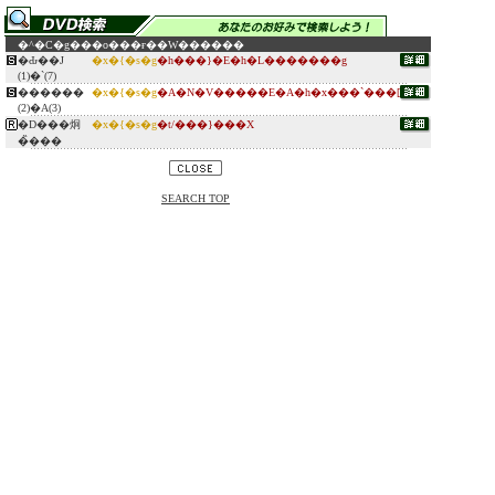
�^�C�g��
�o���ғ�
�W������
�Ԃ��J
�x�{�s�g
�h���}�E�h�L�������g
(1)�`(7)
������
�x�{�s�g
�A�N�V�����E�A�h�x���`���[
(2)�A(3)
�D���炯
�x�{�s�g
�t/���}���X
�̏���
SEARCH TOP