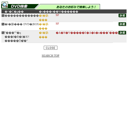
�^�C�g��
�o���ғ�
�W������
SF
������������
�l�肠
���
SF
�l�肠��� DVD�|BOX
�l�肠
���
"���""�q
�l�肠
�A�N�V�����E�A�h�x���`���[
���f�B�[�X!!
���
�����Ō�̓�"
SEARCH TOP