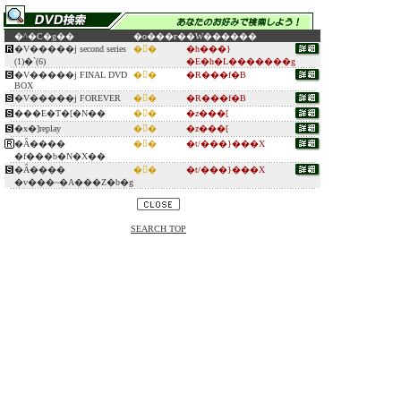
�^�C�g��
�o���ғ�
�W������
�V�����j second series
�󐶕�
�h���}
(1)�`(6)
�E�h�L�������g
�V�����j FINAL DVD
�󐶕�
�R���f�B
BOX
�V�����j FOREVER
�󐶕�
�R���f�B
���E�T�[�N��
�󐶕�
�z���[
�x�]replay
�󐶕�
�z���[
�Ȃ����
�󐶕�
�t/���}���X
�f���b�N�X��
�Ȃ����
�󐶕�
�t/���}���X
�v���~�A���Z�b�g
SEARCH TOP