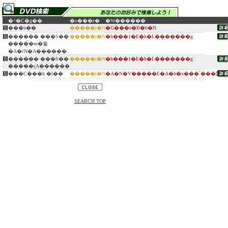
�^�C�g��
�o���ғ�
�W������
���n��
�����j�N
�G���e�B�b�N
������ ���S��
�����j�N
�h���}�E�h�L�������g
�����m�푈
�A�ċN�A������
������ ���S��
�����j�N
�h���}�E�h�L�������g
�����ҁA������
���C���h �[��
�����j�N
�A�N�V�����E�A�h�x���`���[
SEARCH TOP