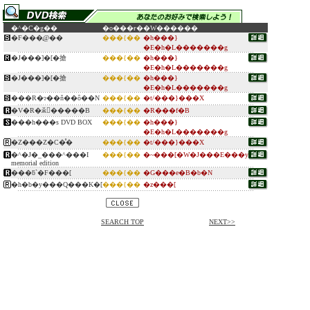
�^�C�g��
�o���ғ�
�W������
�F���̖@��
���{��
�h���}
�E�h�L�������g
�J���]�[�搶
���{��
�h���}
�E�h�L�������g
�J���]�[�搶
���{��
�h���}
�E�h�L�������g
���R�ɂ��ň��ȏ��N
���{��
�t/���}���X
�V�R�ӂ񂶂�����B
���{��
�R���f�B
���h���s DVD BOX
���{��
�h���}
�E�h�L�������g
�Z���Z�C�̊�
���{��
�t/���}���X
�^�J�_���^���I
���{��
�~���[�W�J���E���y
memorial edition
���ƃ`�F���[
���{��
�G���e�B�b�N
�h�b�y���Q���K�[
���{��
�z���[
SEARCH TOP
NEXT>>