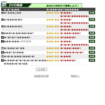
�^�C�g��
�o���ғ�
�W������
�F���̖@��
���{��
�h���}
�E�h�L�������g
�J���]�[�搶
���{��
�h���}
�E�h�L�������g
�J���]�[�搶
���{��
�h���}
�E�h�L�������g
���R�ɂ��ň��ȏ��N
���{��
�t/���}���X
�V�R�ӂ񂶂�����B
���{��
�R���f�B
���h���s DVD BOX
���{��
�h���}
�E�h�L�������g
�Z���Z�C�̊�
���{��
�t/���}���X
���ƃ`�F���[
���{��
�G���e�B�b�N
�h�b�y���Q���K�[
���{��
�z���[
�h���b�O�X�g�A�E�K�[��
���{��
�R���f�B
�f���b�N�X��
SEARCH TOP
NEXT>>