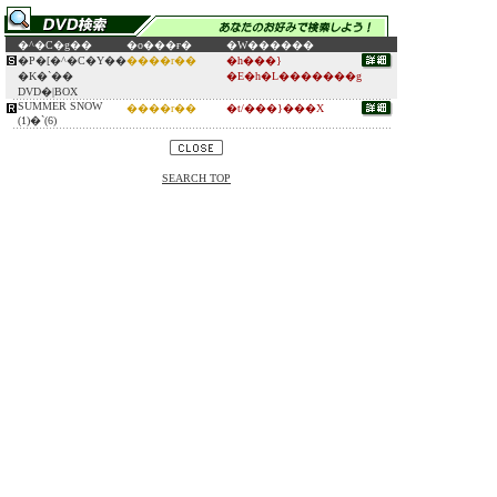
�^�C�g��
�o���ғ�
�W������
�P�[�^�C�Y��
����r��
�h���}
�K�`��
�E�h�L�������g
DVD�|BOX
SUMMER SNOW
����r��
�t/���}���X
(1)�`(6)
SEARCH TOP