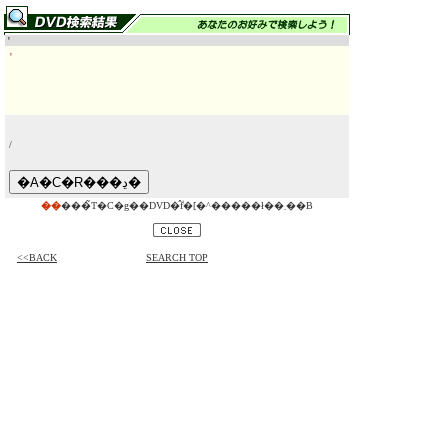
'
'
/
��
���̃T�C�g��DVD�̂݃f�[�^�����ł��܂��B
<<BACK
SEARCH TOP