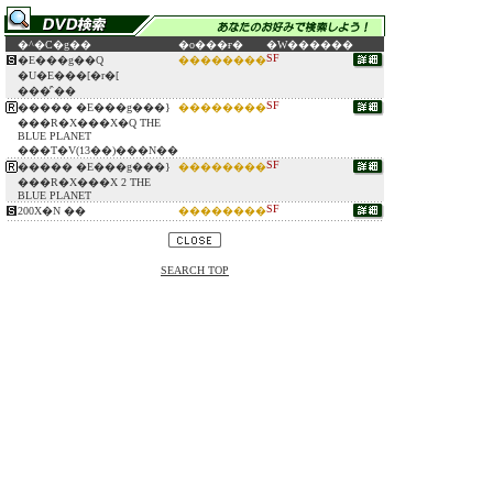
�^�C�g��
�o���ғ�
�W������
SF
�E���g��Q
��������
�U�E���[�r�[
���̓`��
SF
����� �E���g���}
��������
���R�X���X�Q THE
BLUE PLANET
���T�V(13��)���N��
SF
����� �E���g���}
��������
���R�X���X 2 THE
BLUE PLANET
SF
200X�N ��
��������
SEARCH TOP