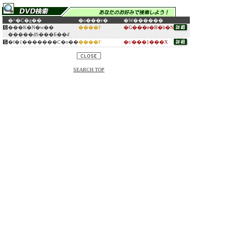
�^�C�g��
�o���ғ�
�W������
���K�N�w��
����F
�G���e�B�b�N
�����đS���Ƃ��ꂽ
�f�{�������C�o��
����F
�t/���}���X
SEARCH TOP