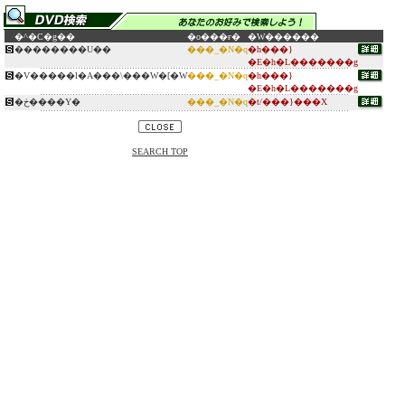
�^�C�g��
�o���ғ�
�W������
��������U��
���_�N�q
�h���}
�E�h�L�������g
�V�����l�A���\���W�[�W
���_�N�q
�h���}
�E�h�L�������g
�ڂ����Y�
���_�N�q
�t/���}���X
SEARCH TOP