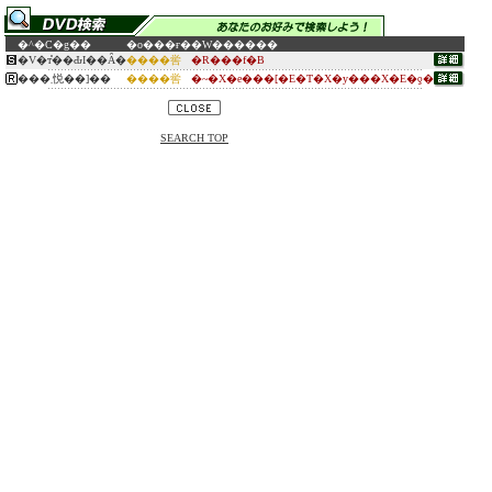
�^�C�g��
�o���ғ�
�W������
�V�т̎��Ԃ͏I��Ȃ�
����喾
�R���f�B
���܂悦��]��
����喾
�~�X�e���[�E�T�X�y���X�E�ƍ�
SEARCH TOP