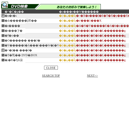
�^�C�g��
�o���ғ�
�W������
�n�t�s
�{�ܔ��Îq
�~�X�e���[�E�T�X�y���X
�Ԃ����̉��̂ʂ邢��
�{�ܔ��Îq
�t/���}���X
�e����
�{�ܔ��Îq
�A�N�V�����E�A�h�x���
�t���ˉƑ�
�{�ܔ��Îq
�h���}�E�h�L�������g
�ߌ�̈⌾��
�{�ܔ��Îq
�h���}�E�h�L�������g
�O������ ���ʔ�
�{�ܔ��Îq
�h���}�E�h�L�������g
�V�����l�A���\���W�[�V
�{�ܔ��Îq
�h���}�E�h�L�������g
�^�[�� ���ʔ�
�{�ܔ��Îq
�h���}�E�h�L�������g
�T�㕨�� DVD�|BOX
�{�ܔ��Îq
�h���}�E�h�L�������g
�|�R�ЂƂ藷
�{�ܔ��Îq
�h���}�E�h�L�������g
SEARCH TOP
NEXT>>