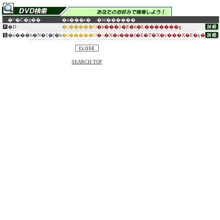
�^�C�g��
�o���ғ�
�W������
�D
�c�����O
�h���}�E�h�L�������g
�u���b�N�{�[�h
�c�����O
�~�X�e���[�E�T�X�y���X�E�ƍ�
SEARCH TOP