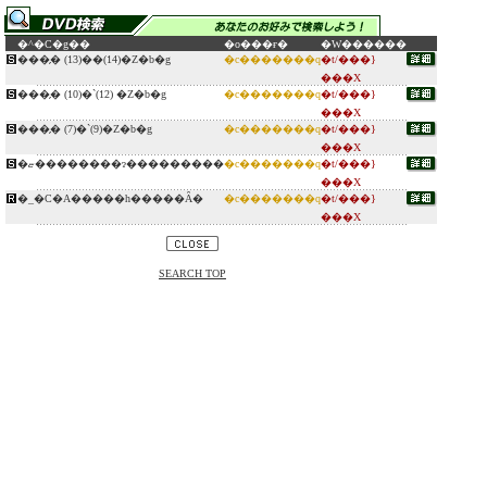
�^�C�g��
�o���ғ�
�W������
���̗� (13)��(14)�Z�b�g
�c�������q
�t/���}
���X
���̗� (10)�`(12) �Z�b�g
�c�������q
�t/���}
���X
���̗� (7)�`(9)�Z�b�g
�c�������q
�t/���}
���X
�ޏ��������ɂ���������
�c�������q
�t/���}
���X
�_�C�A�����h�͏����Ȃ�
�c�������q
�t/���}
���X
SEARCH TOP