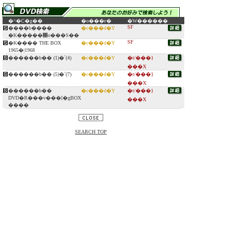
�^�C�g��
�o���ғ�
�W������
SF
����b����
�c���d�Y
�K�����΃o���S��
SF
�K���� THE BOX
�c���d�Y
1965�|1968
������b�� (1)�`(4)
�c���d�Y
�t/���}
���X
������b�� (5)�`(7)
�c���d�Y
�t/���}
���X
������b��
�c���d�Y
�t/���}
DVD�R���v���[�gBOX
���X
����
SEARCH TOP